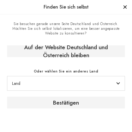
Hergestellt in Frankreich seit 1976, die Marke mit Know-how
Finden Sie sich selbst
0
Sie besuchen gerade unsere Seite Deutschland und Österreich.
Möchten Sie sich selbst lokalisieren, um eine besser angepasste
Startseite
E-shop
Klimaschränke
Reifeschränke
Website zu konsultieren?
Reife- oder Servierschrank, Eintemperatur Modell - Royale
Auf der Website Deutschland und
Österreich bleiben
Oder wählen Sie ein anderes Land
Bestätigen