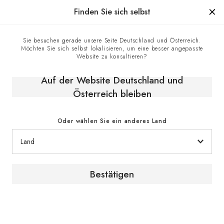
Hergestellt in Frankreich seit 1976, die Marke mit Know-how
Finden Sie sich selbst
0
Sie besuchen gerade unsere Seite Deutschland und Österreich.
Möchten Sie sich selbst lokalisieren, um eine besser angepasste
Startseite
E-shop
Zubehör
Website zu konsultieren?
Gleitregal mit Front in Schwarz Hochglanz - 6 Flaschen
Auf der Website Deutschland und
Österreich bleiben
Oder wählen Sie ein anderes Land
Bestätigen