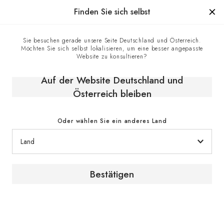
Hergestellt in Frankreich seit 1976, die Marke mit Know-how
Finden Sie sich selbst
0
Sie besuchen gerade unsere Seite Deutschland und Österreich.
Möchten Sie sich selbst lokalisieren, um eine besser angepasste
Unsere Expertise
Homepage
Die Marke
Website zu konsultieren?
Auf der Website Deutschland und
Österreich bleiben
Oder wählen Sie ein anderes Land
Schöpfer des
Bestätigen
Weinklimaschranks