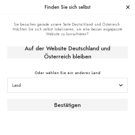
Hergestellt in Frankreich seit 1976, die Marke mit Know-how
Finden Sie sich selbst
0
Sie besuchen gerade unsere Seite Deutschland und Österreich.
Möchten Sie sich selbst lokalisieren, um eine besser angepasste
EuroCave-Geschäfte
Homepage
Website zu konsultieren?
Auf der Website Deutschland und
Österreich bleiben
Oder wählen Sie ein anderes Land
Bestätigen