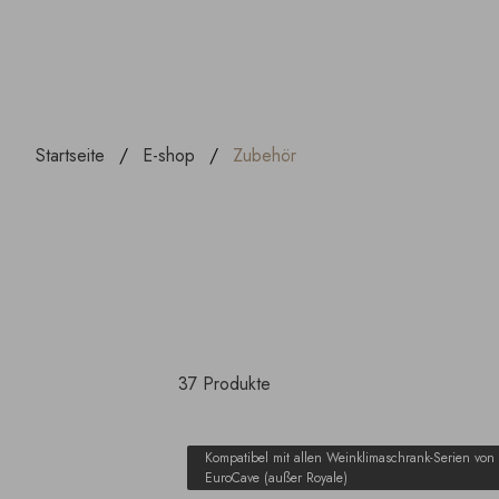
Startseite
E-shop
Zubehör
37 Produkte
Kompatibel mit allen Weinklimaschrank-Serien von
EuroCave (außer Royale)