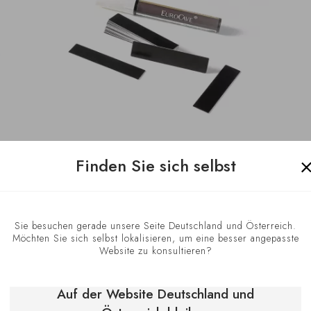
Finden Sie sich selbst
ZU 77
WEISSER MARKER UND SCHACHTELN MIT 20 A
WEISS
LUMINIUMPLATTEN
DENT
66,64 €
17,8
Sie besuchen gerade unsere Seite Deutschland und Österreich.
Möchten Sie sich selbst lokalisieren, um eine besser angepasste
Website zu konsultieren?
Ko
,
Auf der Website Deutschland und