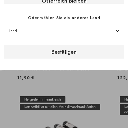
Österreich bleiben
Oder wählen Sie ein anderes Land
Bestätigen
EN -
MIKROFASERTUCH MIT EUROCAVE-LOGO
ABNE
11,90 €
122,
Hergestellt in Frankreich
He
Kompatibilität mit allen Weinklimaschrank-Serien
Ko
de