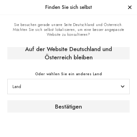
Hergestellt in Frankreich seit 1976, die Marke mit Know-how
Finden Sie sich selbst
0
Sie besuchen gerade unsere Seite Deutschland und Österreich.
Möchten Sie sich selbst lokalisieren, um eine besser angepasste
Website zu konsultieren?
Auf der Website Deutschland und
Österreich bleiben
Oder wählen Sie ein anderes Land
Ausstattung meines Weinklimaschranks
Bestätigen
Die Ausstattung unserer Weinschränke ist stets
modulierbar, um Ihrer Weinsammlung und den
verschiedenen Flaschenformen jederzeit gerecht zu
werden. So können Flaschen nachträglich präsentiert