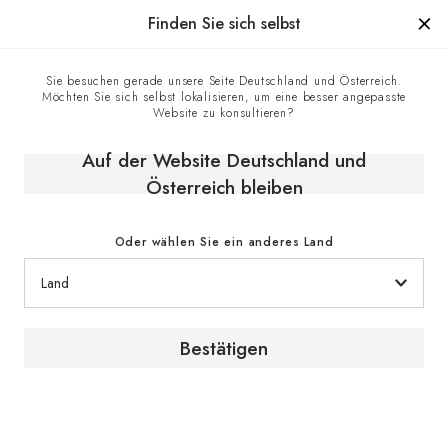
Hergestellt in Frankreich seit 1976, die Marke mit Know-how
Finden Sie sich selbst
0
Sie besuchen gerade unsere Seite Deutschland und Österreich.
Möchten Sie sich selbst lokalisieren, um eine besser angepasste
Website zu konsultieren?
Auf der Website Deutschland und
Österreich bleiben
Oder wählen Sie ein anderes Land
Reifeschränke
Bestätigen
Zwischen einem gut oder schlecht aufbewahrten Wein
können eklatante Unterschiede bestehen. Die
erlesensten Weine überall auf der ganzen Welt werden
gerne in den Reifeschränken von EuroCave gelagert,