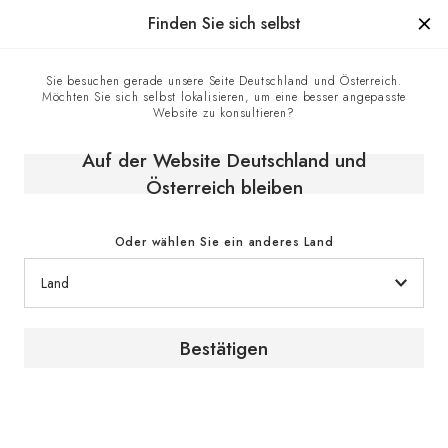
Hergestellt in Frankreich seit 1976, die Marke mit Know-how
Finden Sie sich selbst
0
Sie besuchen gerade unsere Seite Deutschland und Österreich.
Möchten Sie sich selbst lokalisieren, um eine besser angepasste
Website zu konsultieren?
Auf der Website Deutschland und
Österreich bleiben
Oder wählen Sie ein anderes Land
Pflege meines Weinklimaschranks
Bestätigen
Die regelmäßige Wartung erhöht die Lebenserwartung
Ihren Weinschrank und hält seine Leistung auf einem
optimalen Niveau: Entstaubung, Kohlefilter...