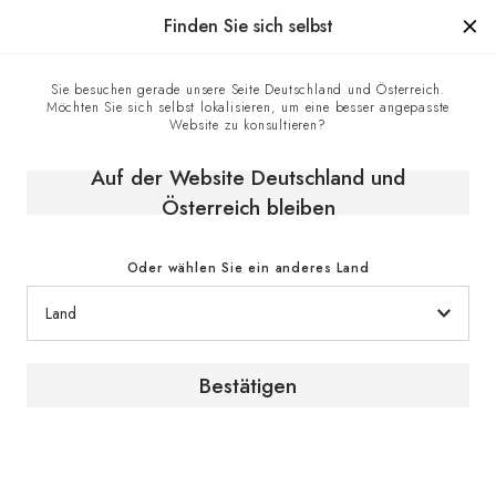
Hergestellt in Frankreich seit 1976, die Marke mit Know-how
Finden Sie sich selbst
0
Sie besuchen gerade unsere Seite Deutschland und Österreich.
Möchten Sie sich selbst lokalisieren, um eine besser angepasste
Kontaktzentrum
Homepage
Website zu konsultieren?
Auf der Website Deutschland und
Kontakt
Österreich bleiben
Oder wählen Sie ein anderes Land
Unsere Servicehotline
Bestätigen
Sollten Sie Fragen haben, stehen unsere
Experten Ihnen gerne zur Verfügung.
Kontaktieren Sie uns telefonisch. Wir sind gerne
für Sie da.