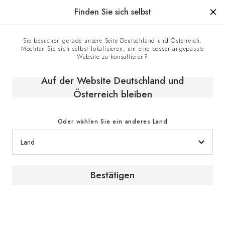
Hergestellt in Frankreich seit 1976, die Marke mit Know-how
Finden Sie sich selbst
0
Sie besuchen gerade unsere Seite Deutschland und Österreich.
Möchten Sie sich selbst lokalisieren, um eine besser angepasste
Kontaktzentrum
Homepage
Website zu konsultieren?
Auf der Website Deutschland und
Kontakt
Österreich bleiben
Oder wählen Sie ein anderes Land
Unsere Servicehotline
Bestätigen
Sollten Sie Fragen haben, stehen unsere
Experten Ihnen gerne zur Verfügung.
Kontaktieren Sie uns telefonisch. Wir sind gerne
für Sie da.