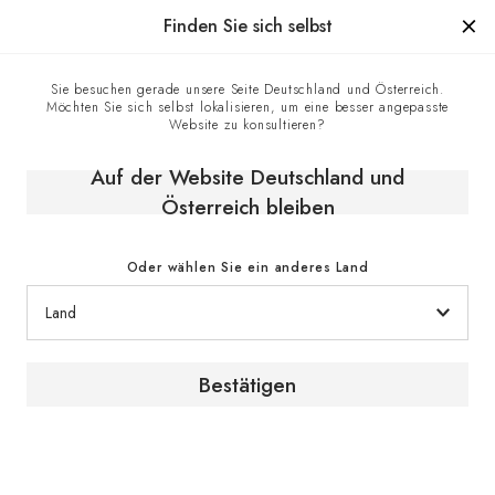
Hergestellt in Frankreich seit 1976, die Marke mit Know-how
Finden Sie sich selbst
0
Sie besuchen gerade unsere Seite Deutschland und Österreich.
Möchten Sie sich selbst lokalisieren, um eine besser angepasste
Startseite
E-shop
Zigarrenklimaschrank
Website zu konsultieren?
Humidor schrank elektrisch
Auf der Website Deutschland und
Österreich bleiben
Oder wählen Sie ein anderes Land
Bestätigen