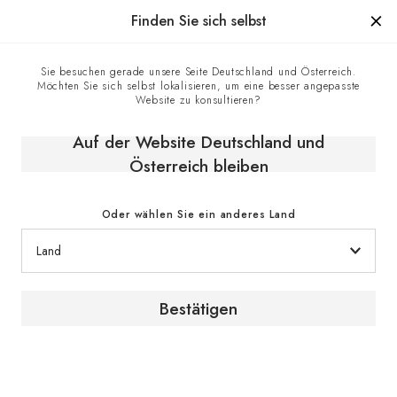
Hergestellt in Frankreich seit 1976, die Marke mit Know-how
Finden Sie sich selbst
0
Sie besuchen gerade unsere Seite Deutschland und Österreich.
Möchten Sie sich selbst lokalisieren, um eine besser angepasste
Kontaktzentrum
Homepage
Website zu konsultieren?
Auf der Website Deutschland und
Kontakt
Österreich bleiben
Oder wählen Sie ein anderes Land
Unsere Servicehotline
Bestätigen
Sollten Sie Fragen haben, stehen unsere
Experten Ihnen gerne zur Verfügung.
Kontaktieren Sie uns telefonisch. Wir sind gerne
für Sie da.