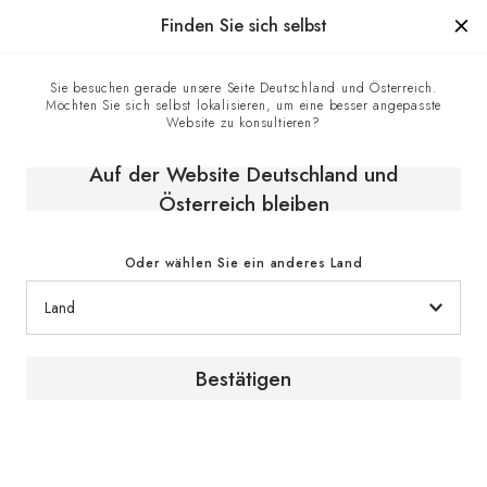
Hergestellt in Frankreich seit 1976, die Marke mit Know-how
Finden Sie sich selbst
0
Sie besuchen gerade unsere Seite Deutschland und Österreich.
Möchten Sie sich selbst lokalisieren, um eine besser angepasste
Website zu konsultieren?
Auf der Website Deutschland und
Österreich bleiben
Oder wählen Sie ein anderes Land
Serie Pure
Bestätigen
Reifen lassen, lagern, chambrieren, kühlen… alles ist
möglich mit der Weinkühlschrank-Kollektion Pure. Sie
entscheiden, wie Sie den Weinschrank, der sich am
besten in Ihre Inneneinrichtung integrieren lässt,