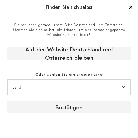
Hergestellt in Frankreich seit 1976, die Marke mit Know-how
Finden Sie sich selbst
0
Sie besuchen gerade unsere Seite Deutschland und Österreich.
Möchten Sie sich selbst lokalisieren, um eine besser angepasste
Kontaktzentrum
Homepage
Website zu konsultieren?
Auf der Website Deutschland und
Kontakt
Österreich bleiben
Oder wählen Sie ein anderes Land
Unsere Servicehotline
Bestätigen
Sollten Sie Fragen haben, stehen unsere
Experten Ihnen gerne zur Verfügung.
Kontaktieren Sie uns telefonisch. Wir sind gerne
für Sie da.