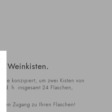
n Weinkisten.
rde konzipiert, um zwei Kisten von
n, d. h. insgesamt 24 Flaschen,
eren Zugang zu Ihren Flaschen!