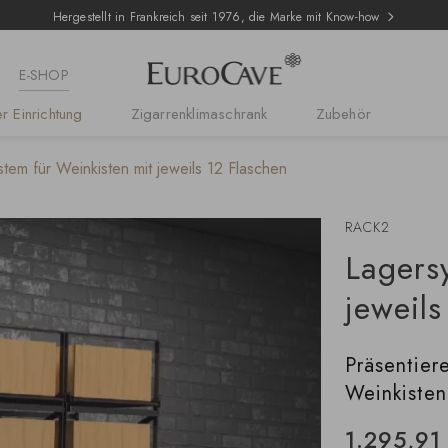
Hergestellt in Frankreich seit 1976, die Marke mit Know-how
E-SHOP
r Einrichtung
Zigarrenklimaschrank
Zubehör
tem für Weinkisten mit jeweils 12 Flaschen
RACK2
Lagers
jeweils
Präsentiere
Weinkisten
1.295,91