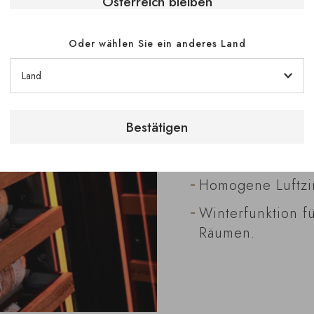
Österreich bleiben
kontrolliertes Umf
Bordeaux, Burgun
Valley:
Oder wählen Sie ein anderes Land
Konstante Temper
Kontrollierte Luf
Bestätigen
UV-Schutz durch g
Schutz vor Mikro
Homogene Luftzir
Winterfunktion f
Räumen.