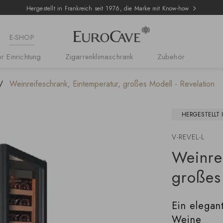
Hergestellt in Frankreich seit 1976, die Marke mit Know-how
E-SHOP
r Einrichtung
Zigarrenklimaschrank
Zubehör
Weinreifeschrank, Eintemperatur, großes Modell - Revelation
HERGESTELLT 
V-REVEL-L
Weinre
großes
Ein elegan
Weine