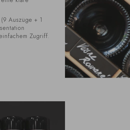
 eine klare
(9 Auszüge + 1
äsentation
einfachem Zugriff.