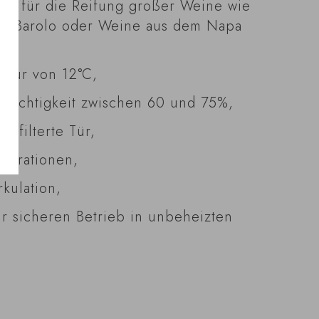
eld für die Reifung großer Weine wie
d, Barolo oder Weine aus dem Napa
atur von 12°C,
tfeuchtigkeit zwischen 60 und 75%,
efilterte Tür,
vibrationen,
kulation,
ür sicheren Betrieb in unbeheizten