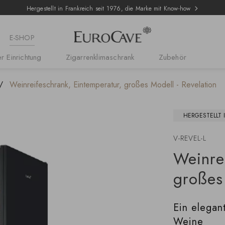
Hergestellt in Frankreich seit 1976, die Marke mit Know-how
E-SHOP
r Einrichtung
Zigarrenklimaschrank
Zubehör
Weinreifeschrank, Eintemperatur, großes Modell - Revelation
HERGESTELLT 
V-REVEL-L
Weinre
großes
Ein elegan
Weine