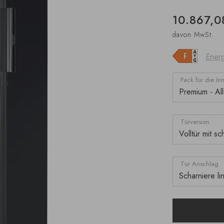
10.867,0
davon MwSt.
Energ
Pack für die In
Türversion
Tür Anschlag