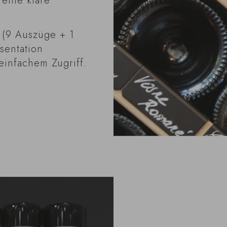
 eine klare
(9 Auszüge + 1
äsentation
einfachem Zugriff.