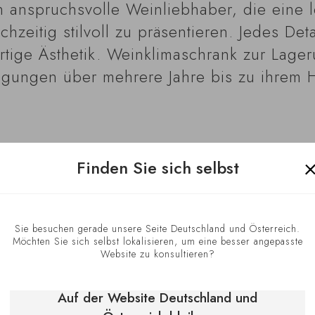
 an anspruchsvolle Weinliebhaber, die eine
zeitig stilvoll zu präsentieren. Jedes Deta
tige Ästhetik. Weinklimaschrank zur Lage
ngungen über mehrere Jahre bis zu ihrem 
Finden Sie sich selbst
Sie besuchen gerade unsere Seite Deutschland und Österreich.
Möchten Sie sich selbst lokalisieren, um eine besser angepasste
Optimale L
Website zu konsultieren?
Auf der Website Deutschland und
Der Revelation We