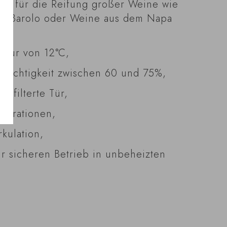
eld für die Reifung großer Weine wie
d, Barolo oder Weine aus dem Napa
atur von 12°C,
tfeuchtigkeit zwischen 60 und 75%,
efilterte Tür,
vibrationen,
kulation,
ür sicheren Betrieb in unbeheizten