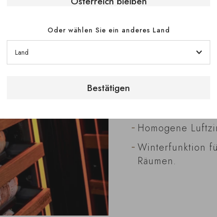
Österreich bleiben
kontrolliertes Umf
Bordeaux, Burgun
Valley:
Oder wählen Sie ein anderes Land
Konstante Temper
Kontrollierte Luf
Bestätigen
UV-Schutz durch g
Schutz vor Mikro
Homogene Luftzir
Winterfunktion f
Räumen.