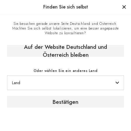
Hergestellt in Frankreich seit 1976, die Marke mit Know-how
Finden Sie sich selbst
0
Sie besuchen gerade unsere Seite Deutschland und Österreich.
Möchten Sie sich selbst lokalisieren, um eine besser angepasste
Startseite
E-shop
Klimaschränke
Reifeschränke
Website zu konsultieren?
Weinreifeschrank, Eintemperatur, großes Modell - Revelation
Auf der Website Deutschland und
Österreich bleiben
Oder wählen Sie ein anderes Land
Bestätigen