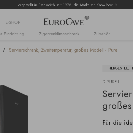
Hergestellt in Frankreich seit 1976, die Marke mit Know-how
E-SHOP
r Einrichtung
Zigarrenklimaschrank
Zubehör
Servierschrank, Zweitemperatur, großes Modell - Pure
HERGESTELLT 
D-PURE-L
Servie
großes
Für die id