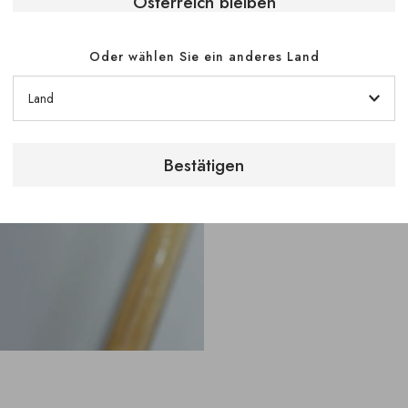
Österreich bleiben
serviert werden, 
entfaltet.
Oder wählen Sie ein anderes Land
Dieses Modell ist 
eines für jede Wei
Temperatur zwisch
Kühlfach mit eine
Bestätigen
Weißweine und C