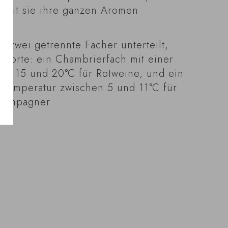
damit sie ihre ganzen Aromen
in zwei getrennte Fächer unterteilt,
nsorte: ein Chambrierfach mit einer
en 15 und 20°C für Rotweine, und ein
r Temperatur zwischen 5 und 11°C für
hampagner.