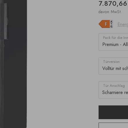
7.870,66
davon MwSt.
Energ
Pack für die In
Türversion
Tür Anschlag