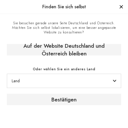
Hergestellt in Frankreich seit 1976, die Marke mit Know-how
Finden Sie sich selbst
0
Sie besuchen gerade unsere Seite Deutschland und Österreich.
Möchten Sie sich selbst lokalisieren, um eine besser angepasste
Startseite
E-shop
Klimaschränke
Weinmöbel
Website zu konsultieren?
Weinbuffetschrank, 2 Temperaturen, Weiß - Harmonie
Auf der Website Deutschland und
Österreich bleiben
Oder wählen Sie ein anderes Land
Bestätigen