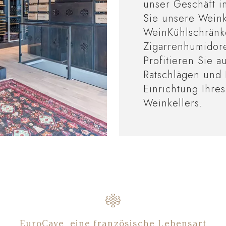
unser Geschäft i
Sie unsere Weink
WeinKühlschränk
Zigarrenhumidor
Profitieren Sie 
Ratschlägen und 
Einrichtung Ihre
Weinkellers.
EuroCave, eine französische Lebensart