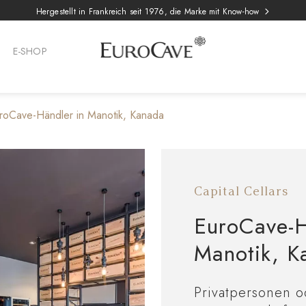
Hergestellt in Frankreich seit 1976, die Marke mit Know-how
E-SHOP
EuroCave-Händler in Manotik, Kanada
Capital Cellars
EuroCave-H
Manotik, K
Privatpersonen o