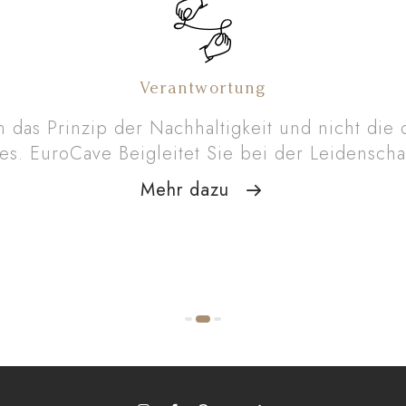
Verantwortung
n das Prinzip der Nachhaltigkeit und nicht die 
es. EuroCave Beigleitet Sie bei der Leidenscha
Mehr dazu