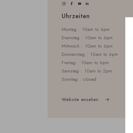
Uhrzeiten
Montag : 10am to 6pm
Dienstag : 10am to 6pm
Mittwoch : 10am to 6pm
Donnerstag : 10am to 6pm
Freitag : 10am to 6pm
Samstag : 10am to 2pm
Sonntag : closed
Website ansehen