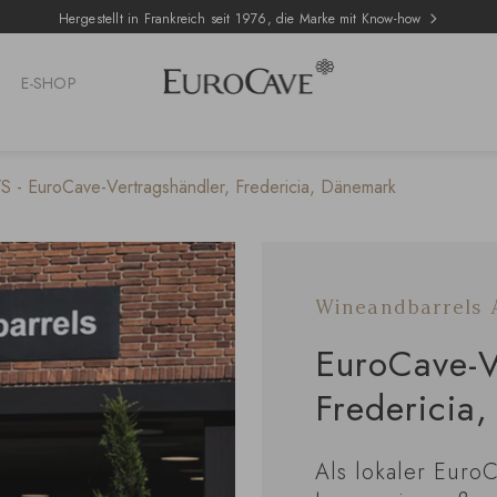
Hergestellt in Frankreich seit 1976, die Marke mit Know-how
E-SHOP
S - EuroCave-Vertragshändler, Fredericia, Dänemark
Wineandbarrels 
EuroCave-V
Fredericia
Als lokaler Euro