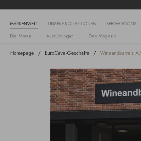
MARKENWELT
UNSERE KOLLEKTIONEN
SHOWROOMS
Die Marke
Ausführungen
Das Magazin
Homepage
EuroCave-Geschäfte
Wineandbarrels A/