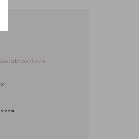
 Kontaktmethode
er
ls.com