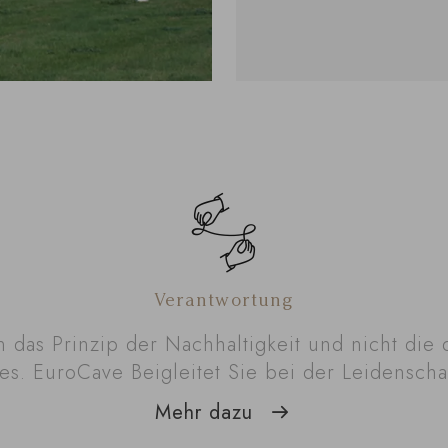
Verantwortung
n das Prinzip der Nachhaltigkeit und nicht die 
es. EuroCave Beigleitet Sie bei der Leidenscha
Mehr dazu