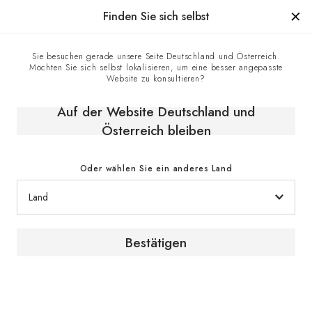
Hergestellt in Frankreich seit 1976, die Marke mit Know-how
Finden Sie sich selbst
0
Sie besuchen gerade unsere Seite Deutschland und Österreich.
Möchten Sie sich selbst lokalisieren, um eine besser angepasste
Homepage
EuroCave-Geschäfte
Website zu konsultieren?
Nella Food Equipment - EuroCave-Händler in North York,
Kanada
Auf der Website Deutschland und
Österreich bleiben
Oder wählen Sie ein anderes Land
Bestätigen