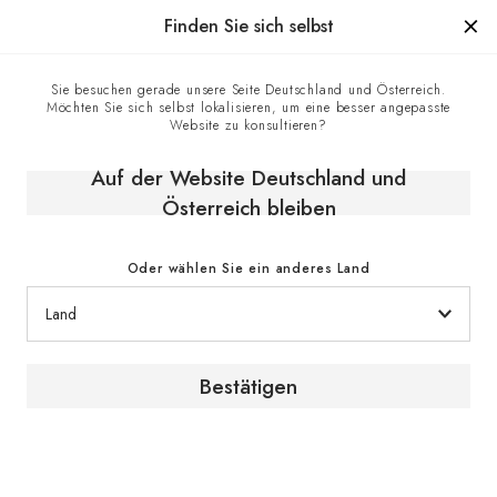
Hergestellt in Frankreich seit 1976, die Marke mit Know-how
Finden Sie sich selbst
0
Sie besuchen gerade unsere Seite Deutschland und Österreich.
Möchten Sie sich selbst lokalisieren, um eine besser angepasste
Homepage
EuroCave-Geschäfte
Website zu konsultieren?
Tanguay - EuroCave-Händler in Lévis, Kanada
Auf der Website Deutschland und
Österreich bleiben
Oder wählen Sie ein anderes Land
Bestätigen