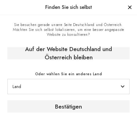
Hergestellt in Frankreich seit 1976, die Marke mit Know-how
Finden Sie sich selbst
0
Sie besuchen gerade unsere Seite Deutschland und Österreich.
Möchten Sie sich selbst lokalisieren, um eine besser angepasste
Weinklimaschrank Royale Serie
Homepage
Weinschränke
Website zu konsultieren?
Auf der Website Deutschland und
Österreich bleiben
Oder wählen Sie ein anderes Land
Serie
Bestätigen
Royale