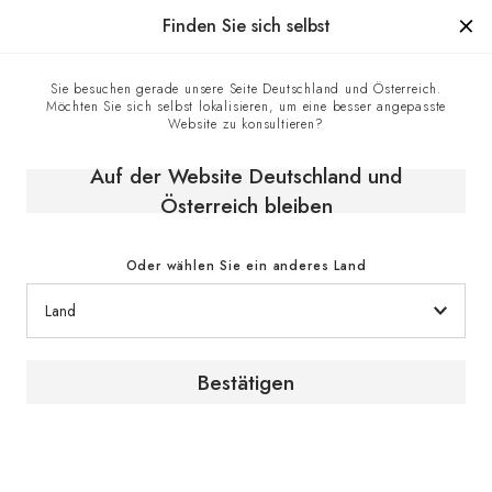
Hergestellt in Frankreich seit 1976, die Marke mit Know-how
Finden Sie sich selbst
0
Sie besuchen gerade unsere Seite Deutschland und Österreich.
Möchten Sie sich selbst lokalisieren, um eine besser angepasste
Homepage
Das Weinmagazin
Website zu konsultieren?
Cyrille Jomand // Frankreich // Weinauktionen
Auf der Website Deutschland und
Österreich bleiben
[ PORTRÄTS ]
Frankreich // Weinauktionen
Oder wählen Sie ein anderes Land
Bestätigen