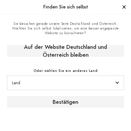
Hergestellt in Frankreich seit 1976, die Marke mit Know-how
Finden Sie sich selbst
0
Sie besuchen gerade unsere Seite Deutschland und Österreich.
Möchten Sie sich selbst lokalisieren, um eine besser angepasste
Homepage
Das Weinmagazin
Website zu konsultieren?
Marie Yuki Méon // Frankreich // Kulinarische Kunst
Auf der Website Deutschland und
Österreich bleiben
[ PORTRÄTS ]
Frankreich // Kulinarische Kunst
Oder wählen Sie ein anderes Land
Bestätigen