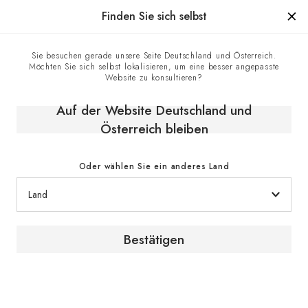
Hergestellt in Frankreich seit 1976, die Marke mit Know-how
Finden Sie sich selbst
0
Sie besuchen gerade unsere Seite Deutschland und Österreich.
Möchten Sie sich selbst lokalisieren, um eine besser angepasste
Startseite
E-shop
Klimaschränke
Website zu konsultieren?
Einbaubaren Weinschränke
Reifeschrank, Eintemperatur, großes Modell, einbaufähig und
Auf der Website Deutschland und
integrierbar - Inspiration
Österreich bleiben
Oder wählen Sie ein anderes Land
Bestätigen