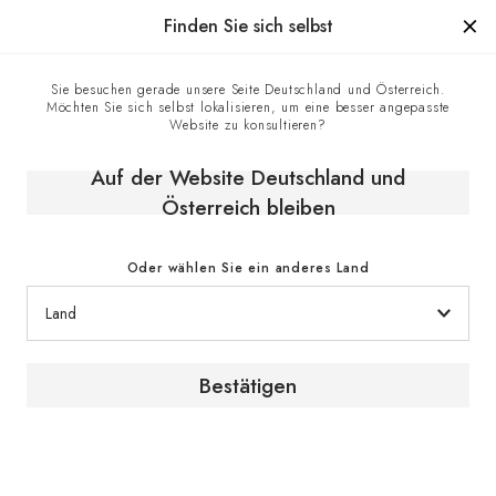
Hergestellt in Frankreich seit 1976, die Marke mit Know-how
Finden Sie sich selbst
0
Sie besuchen gerade unsere Seite Deutschland und Österreich.
Möchten Sie sich selbst lokalisieren, um eine besser angepasste
Startseite
E-shop
Klimaschränke
Website zu konsultieren?
Einbaubaren Weinschränke
Reifeschrank, Eintemperatur, großes Modell, einbaufähig und
Auf der Website Deutschland und
integrierbar - Inspiration
Österreich bleiben
Oder wählen Sie ein anderes Land
Bestätigen