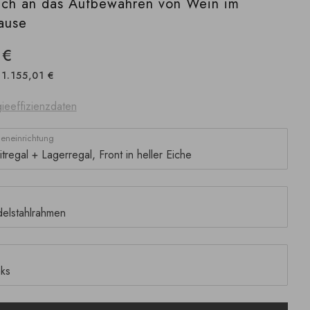
uch an das Aufbewahren von Wein im
ause
 €
1.155,01 €
ieeffizienzdaten
neneinrichtung