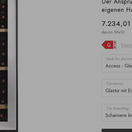
Der Anspr
eigenen H
7.234,01
davon MwSt.
Energ
Pack für die In
Türversion
Tür Anschlag