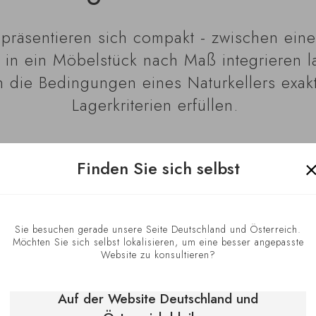
n präsentieren sich compakt - zwischen ein
kt in ein Möbelstück nach Maß integrieren 
ren die Bedingungen eines Naturkellers exak
Lagerkriterien erfüllen.
Finden Sie sich selbst
Sie besuchen gerade unsere Seite Deutschland und Österreich.
Möchten Sie sich selbst lokalisieren, um eine besser angepasste
Website zu konsultieren?
nschranks zu gewährleisten, laden Sie bitt
Auf der Website Deutschland und