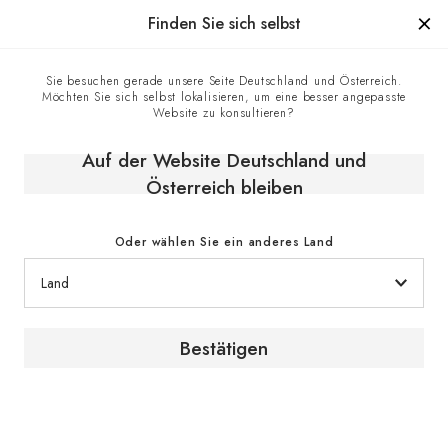
Hergestellt in Frankreich seit 1976, die Marke mit Know-how
Finden Sie sich selbst
0
Sie besuchen gerade unsere Seite Deutschland und Österreich.
Möchten Sie sich selbst lokalisieren, um eine besser angepasste
Startseite
E-shop
Klimaschränke
Website zu konsultieren?
Einbaubaren Weinschränke
Reifeschrank, Eintemperatur, kleines Modell, einbaufähig und
Auf der Website Deutschland und
integrierbar - Inspiration
Österreich bleiben
Oder wählen Sie ein anderes Land
Bestätigen