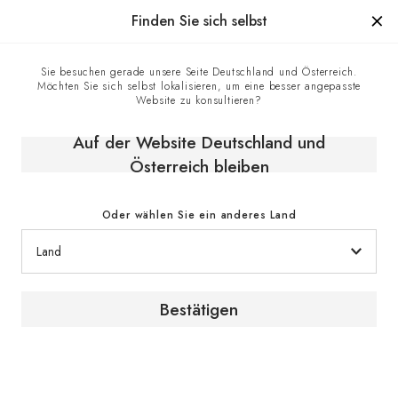
Hergestellt in Frankreich seit 1976, die Marke mit Know-how
Finden Sie sich selbst
0
Sie besuchen gerade unsere Seite Deutschland und Österreich.
Möchten Sie sich selbst lokalisieren, um eine besser angepasste
Startseite
E-shop
Klimaschränke
Website zu konsultieren?
Einbaubaren Weinschränke
Reifeschrank, Eintemperatur, kleines Modell, einbaufähig und
Auf der Website Deutschland und
integrierbar - Inspiration
Österreich bleiben
Oder wählen Sie ein anderes Land
Bestätigen