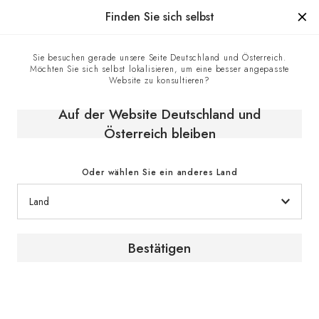
Hergestellt in Frankreich seit 1976, die Marke mit Know-how
Finden Sie sich selbst
0
Sie besuchen gerade unsere Seite Deutschland und Österreich.
Möchten Sie sich selbst lokalisieren, um eine besser angepasste
Startseite
E-shop
Klimaschränke
Website zu konsultieren?
Einbaubaren Weinschränke
Reifeschrank, Eintemperatur, kleines Modell, einbaufähig und
Auf der Website Deutschland und
integrierbar - Inspiration
Österreich bleiben
Oder wählen Sie ein anderes Land
Bestätigen