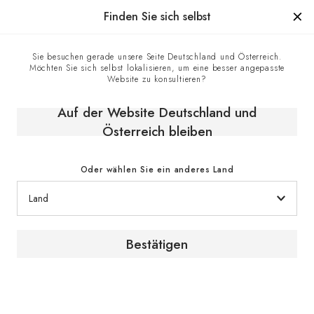
Hergestellt in Frankreich seit 1976, die Marke mit Know-how
Finden Sie sich selbst
0
Sie besuchen gerade unsere Seite Deutschland und Österreich.
Möchten Sie sich selbst lokalisieren, um eine besser angepasste
Startseite
E-shop
Klimaschränke
Website zu konsultieren?
Einbaubaren Weinschränke
Reifeschrank, Eintemperatur, kleines Modell, einbaufähig und
Auf der Website Deutschland und
integrierbar - Inspiration
Österreich bleiben
Oder wählen Sie ein anderes Land
Bestätigen