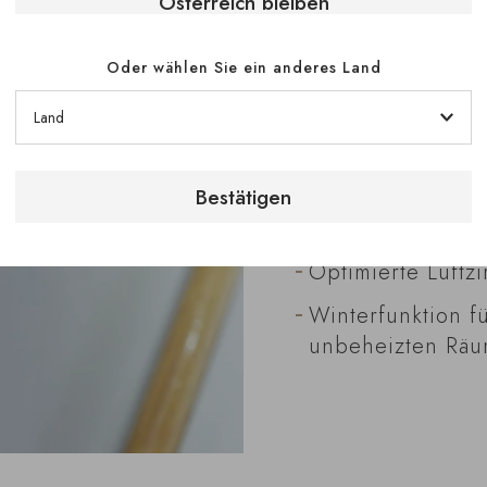
Österreich bleiben
Stabile Temperat
12°C,
Oder wählen Sie ein anderes Land
Kontrollierte Luf
zum Schutz von K
Schutz vor Licht
Bestätigen
Reduzierte Mikro
Weinstruktur,
Optimierte Luftzi
Winterfunktion f
unbeheizten Räu