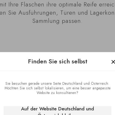
mit Ihre Flaschen ihre optimale Reife erre
n Sie Ausführungen, Türen und Lagerkonfi
Sammlung passen.
Finden Sie sich selbst
Lagerbedin
Sie besuchen gerade unsere Seite Deutschland und Österreich.
Möchten Sie sich selbst lokalisieren, um eine besser angepasste
Website zu konsultieren?
Der Pure Weinklim
empfohlenen Bedin
Auf der Website Deutschland und