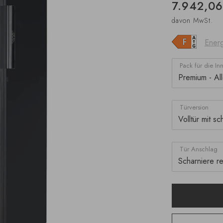
7.942,06
davon MwSt.
Energ
Pack für die In
Türversion
Tür Anschlag