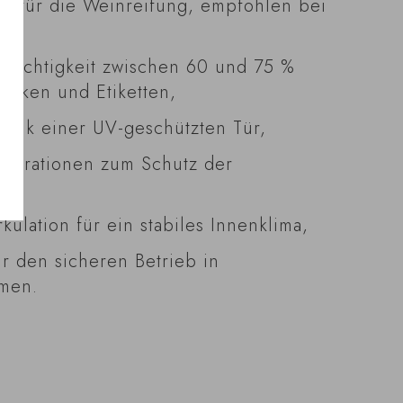
ur für die Weinreifung, empfohlen bei
tfeuchtigkeit zwischen 60 und 75 %
orken und Etiketten,
 dank einer UV-geschützten Tür,
vibrationen zum Schutz der
rkulation für ein stabiles Innenklima,
ür den sicheren Betrieb in
men.