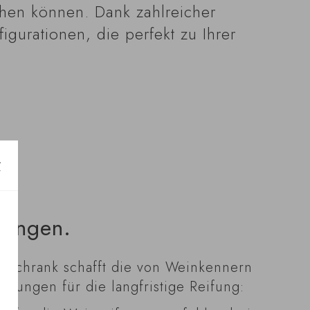
ichen können. Dank zahlreicher
gurationen, die perfekt zu Ihrer
gungen.
aschrank schafft die von Weinkennern
gungen für die langfristige Reifung: