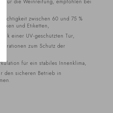
ur für die Weinreifung, empfohlen bei
tfeuchtigkeit zwischen 60 und 75 %
orken und Etiketten,
 dank einer UV-geschützten Tür,
vibrationen zum Schutz der
rkulation für ein stabiles Innenklima,
ür den sicheren Betrieb in
men.