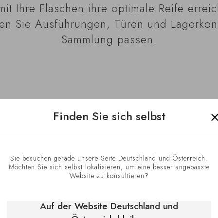
mit Ihre Flaschen ihre optimale Reife erre
n Sie Ausführungen, Türen und Lagerkonfi
Sammlung passen.
Finden Sie sich selbst
Lagerbedin
Sie besuchen gerade unsere Seite Deutschland und Österreich.
Möchten Sie sich selbst lokalisieren, um eine besser angepasste
Website zu konsultieren?
Der Pure Weinklim
empfohlenen Bedin
Auf der Website Deutschland und