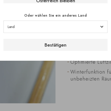
Österreich bleiben
Stabile Temperat
12°C,
Oder wählen Sie ein anderes Land
Kontrollierte Luf
zum Schutz von K
Schutz vor Licht
Bestätigen
Reduzierte Mikro
Weinstruktur,
Optimierte Luftzi
Winterfunktion f
unbeheizten Räu