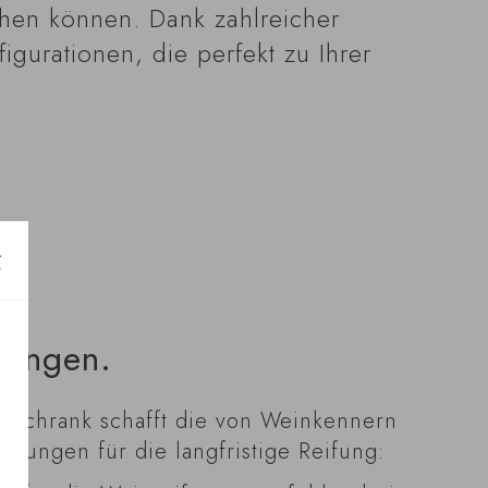
ichen können. Dank zahlreicher
gurationen, die perfekt zu Ihrer
gungen.
aschrank schafft die von Weinkennern
gungen für die langfristige Reifung: