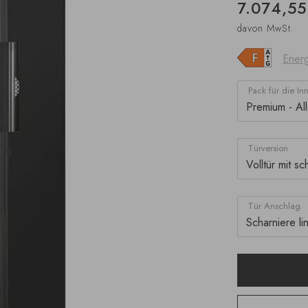
7.074,55
davon MwSt.
Energ
Pack für die In
Türversion
Tür Anschlag