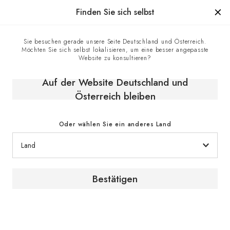
Hergestellt in Frankreich seit 1976, die Marke mit Know-how
Finden Sie sich selbst
0
Sie besuchen gerade unsere Seite Deutschland und Österreich.
Möchten Sie sich selbst lokalisieren, um eine besser angepasste
Startseite
E-shop
Klimaschränke
Servierschränke
Website zu konsultieren?
Servierschrank, Multitemperatur, großes Modell - La Première
Auf der Website Deutschland und
Österreich bleiben
Oder wählen Sie ein anderes Land
Bestätigen