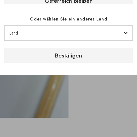
Österreich bleiben
serviert werden, 
entfaltet.
Oder wählen Sie ein anderes Land
Pure servierschra
Flaschen für eine 
Temperaturzonen (
können verschied
Bestätigen
Rotwein) gleichzei
untergebracht wer