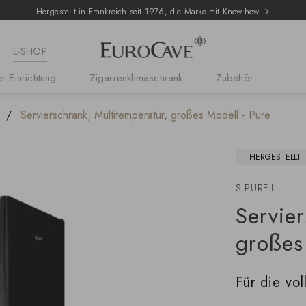
Hergestellt in Frankreich seit 1976, die Marke mit Know-how
E-SHOP
r Einrichtung
Zigarrenklimaschrank
Zubehör
Servierschrank, Multitemperatur, großes Modell - Pure
HERGESTELLT 
S-PURE-L
Servier
großes
Für die vo