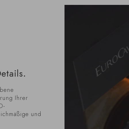
etails.
rbene
rung Ihrer
D-
eichmäßige und