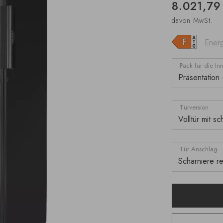
8.021,79
davon MwSt.
Energ
Pack für die In
Türversion
Tür Anschlag