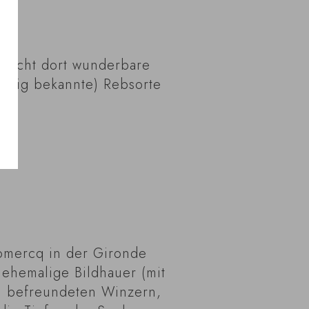
 macht dort wunderbare
wenig bekannte) Rebsorte
Domercq in der Gironde
ehemalige Bildhauer (mit
ei befreundeten Winzern,