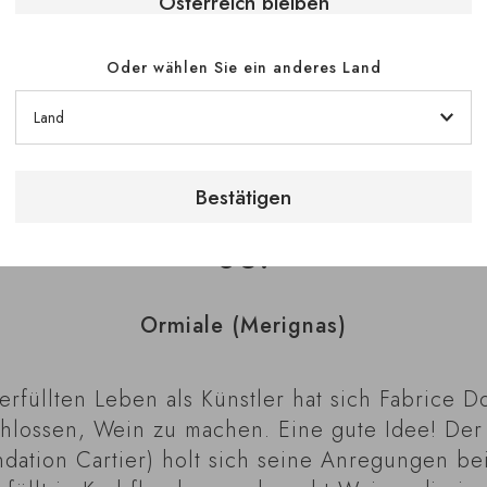
Österreich bleiben
Domaine de l’Île Rouge (Lugasson)
Oder wählen Sie ein anderes Land
m Weinbaugebiet Entre-deux-Mers zu Hause und
ehlung für seine Cuvée Les Oubliés und die (
Castets.“
Bestätigen
03.
Ormiale (Merignas)
erfüllten Leben als Künstler hat sich Fabrice 
hlossen, Wein zu machen. Eine gute Idee! Der 
ndation Cartier) holt sich seine Anregungen b