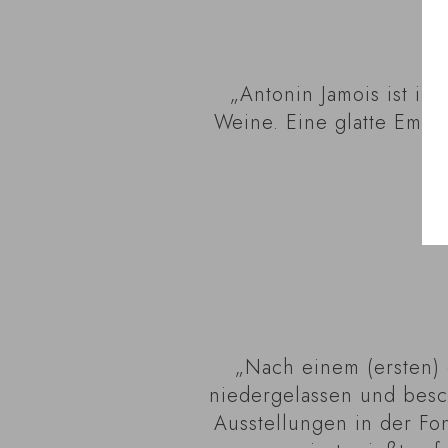
„Antonin Jamois ist i
Weine. Eine glatte Empf
„Nach einem (ersten) 
niedergelassen und besc
Ausstellungen in der Fo