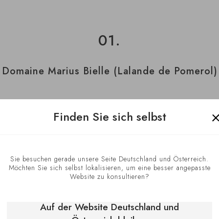
01.
Domaine Marius Bielle (Lalande de Pomerol)
zer mit flotter Mähne und Lederkluft (Marius is
Finden Sie sich selbst
 sein heimatliches neuntes Arrondissement in se
 hat die klassische Önologie des Bordelais hin
. Alles ist lecker bei Damien, wie beim Schwei
, Bazooka, Coyote ... Alle Weine sind eine Emp
Sie besuchen gerade unsere Seite Deutschland und Österreich.
Möchten Sie sich selbst lokalisieren, um eine besser angepasste
Website zu konsultieren?
02.
Auf der Website Deutschland und