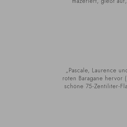
mazeriert, gießt auf
„Pascale, Laurence un
roten Baragane hervor 
schöne 75-Zentiliter-F