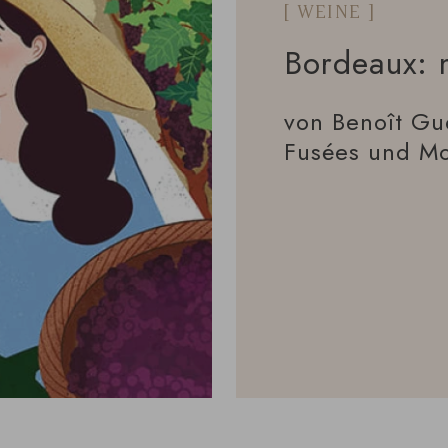
[ WEINE ]
Bordeaux: 
von Benoît Gu
Fusées und Mo