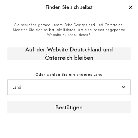
Hergestellt in Frankreich seit 1976, die Marke mit Know-how
Finden Sie sich selbst
0
Sie besuchen gerade unsere Seite Deutschland und Österreich.
Möchten Sie sich selbst lokalisieren, um eine besser angepasste
Homepage
Das Weinmagazin
Website zu konsultieren?
Meine 4 Weine für gut abgehangenes Fleisch // Kris
Maccotta // Bouche, Bordeaux
Auf der Website Deutschland und
Österreich bleiben
Oder wählen Sie ein anderes Land
Bestätigen