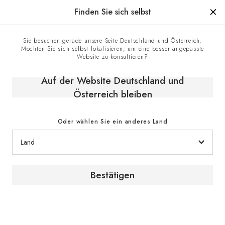
Hergestellt in Frankreich seit 1976, die Marke mit Know-how
Finden Sie sich selbst
0
Sie besuchen gerade unsere Seite Deutschland und Österreich.
Möchten Sie sich selbst lokalisieren, um eine besser angepasste
Homepage
Das Weinmagazin
Website zu konsultieren?
Nachhaltiger Genuss: Eine persönliche Reise zu
umweltbewussten Weinen // Chiara Soldati // La Scolca,
Auf der Website Deutschland und
Italien
Österreich bleiben
Oder wählen Sie ein anderes Land
Bestätigen