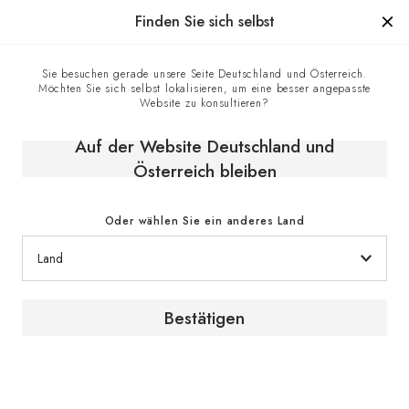
Hergestellt in Frankreich seit 1976, die Marke mit Know-how
Finden Sie sich selbst
0
Sie besuchen gerade unsere Seite Deutschland und Österreich.
Möchten Sie sich selbst lokalisieren, um eine besser angepasste
Homepage
Das Weinmagazin
Website zu konsultieren?
Susan Wiggs // Autorin // USA
Auf der Website Deutschland und
Österreich bleiben
[ PORTRAIT ]
Autorin / USA
Oder wählen Sie ein anderes Land
Bestätigen