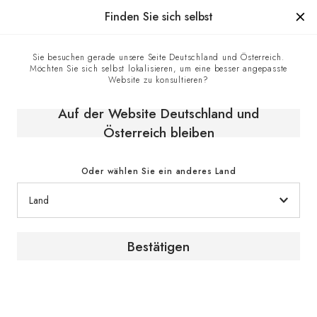
Hergestellt in Frankreich seit 1976, die Marke mit Know-how
Finden Sie sich selbst
0
Sie besuchen gerade unsere Seite Deutschland und Österreich.
Möchten Sie sich selbst lokalisieren, um eine besser angepasste
Startseite
E-shop
Klimaschränke
Website zu konsultieren?
Champagner-Klimaschränke
Champagner-Klimaschrank, Eintemperatur, großes Modell
Auf der Website Deutschland und
Österreich bleiben
Oder wählen Sie ein anderes Land
Bestätigen