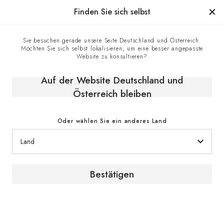
Hergestellt in Frankreich seit 1976, die Marke mit Know-how
Finden Sie sich selbst
0
Sie besuchen gerade unsere Seite Deutschland und Österreich.
Möchten Sie sich selbst lokalisieren, um eine besser angepasste
Startseite
E-shop
Klimaschränke
Website zu konsultieren?
Einbaubaren Weinschränke
Reifeschrank, Eintemperatur, mittleres Modell, einbaufähig
Auf der Website Deutschland und
und integrierbar - Inspiration
Österreich bleiben
Oder wählen Sie ein anderes Land
Bestätigen