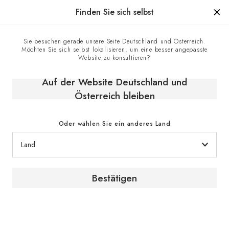
Hergestellt in Frankreich seit 1976, die Marke mit Know-how
Finden Sie sich selbst
0
Sie besuchen gerade unsere Seite Deutschland und Österreich.
Möchten Sie sich selbst lokalisieren, um eine besser angepasste
Startseite
E-shop
Klimaschränke
Website zu konsultieren?
Einbaubaren Weinschränke
Reifeschrank, Eintemperatur, kleines Modell, einbaufähig und
Auf der Website Deutschland und
integrierbar - Inspiration
Österreich bleiben
Oder wählen Sie ein anderes Land
Bestätigen