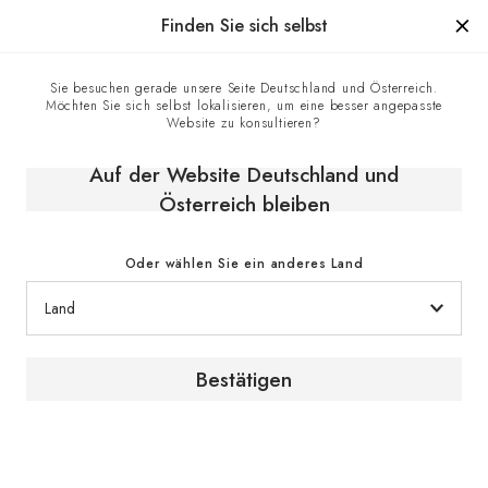
Hergestellt in Frankreich seit 1976, die Marke mit Know-how
Finden Sie sich selbst
0
Sie besuchen gerade unsere Seite Deutschland und Österreich.
Möchten Sie sich selbst lokalisieren, um eine besser angepasste
Startseite
E-shop
Klimaschränke
Reifeschränke
Website zu konsultieren?
Weinreifeschrank, Eintemperatur, großes Modell - Pure
Auf der Website Deutschland und
Österreich bleiben
Oder wählen Sie ein anderes Land
Bestätigen