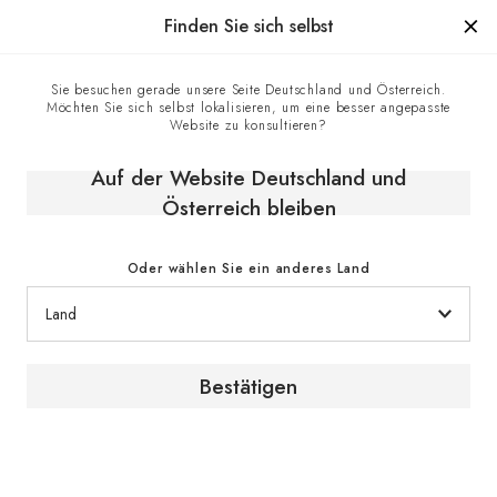
Hergestellt in Frankreich seit 1976, die Marke mit Know-how
Finden Sie sich selbst
0
Sie besuchen gerade unsere Seite Deutschland und Österreich.
Möchten Sie sich selbst lokalisieren, um eine besser angepasste
Startseite
E-shop
Klimaschränke
Servierschränke
Website zu konsultieren?
Servierschrank, Dreitemperatur, großes Modell - Pure
Auf der Website Deutschland und
Österreich bleiben
Oder wählen Sie ein anderes Land
Bestätigen