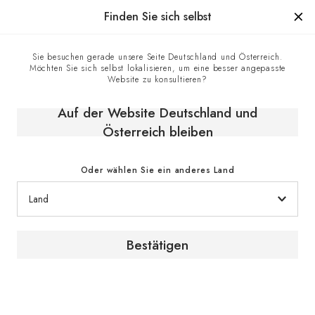
Hergestellt in Frankreich seit 1976, die Marke mit Know-how
Finden Sie sich selbst
0
Sie besuchen gerade unsere Seite Deutschland und Österreich.
Möchten Sie sich selbst lokalisieren, um eine besser angepasste
Startseite
E-shop
Klimaschränke
Reifeschränke
Website zu konsultieren?
Weinreifeschrank, Eintemperatur, großes Modell - Pure
Auf der Website Deutschland und
Österreich bleiben
Oder wählen Sie ein anderes Land
Bestätigen